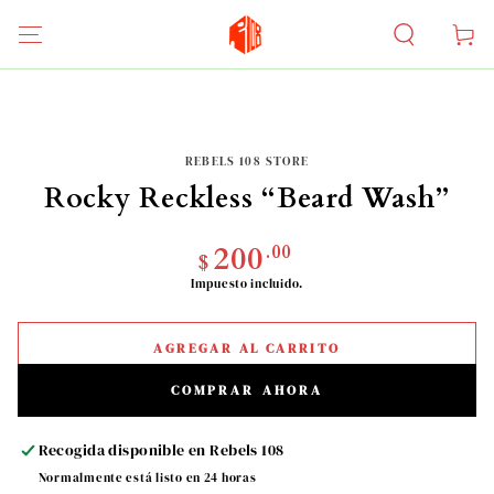
IR AL
CONTENIDO
Carrito
IR A LA INFORMACIÓN
DEL PRODUCTO
REBELS 108 STORE
Rocky Reckless “Beard Wash”
Precio
200
.00
$
regular
Impuesto incluido.
AGREGAR AL CARRITO
COMPRAR AHORA
Recogida disponible en
Rebels 108
Normalmente está listo en 24 horas